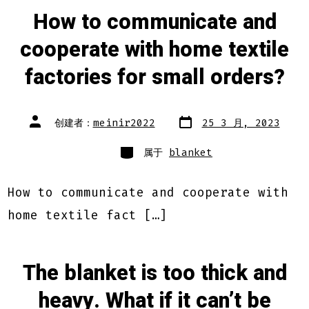
How to communicate and
cooperate with home textile
factories for small orders?
文
文
创建者：
meinir2022
25 3 月, 2023
章
章
日
作
期
类
者
属于
blanket
别
How to communicate and cooperate with
home textile fact […]
The blanket is too thick and
heavy. What if it can’t be