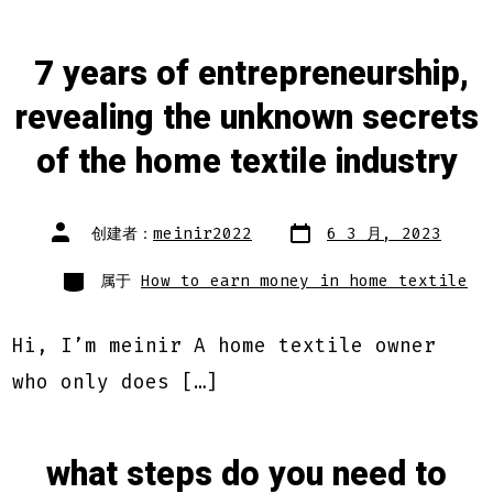
7 years of entrepreneurship,
revealing the unknown secrets
of the home textile industry
文
文
创建者：
meinir2022
6 3 月, 2023
章
章
日
作
期
类
者
属于
How to earn money in home textile
别
Hi, I’m meinir A home textile owner
who only does […]
what steps do you need to