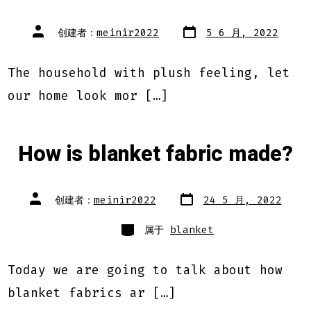
文
文
创建者：
meinir2022
5 6 月, 2022
章
章
日
作
期
者
The household with plush feeling, let
our home look mor […]
How is blanket fabric made?
文
文
创建者：
meinir2022
24 5 月, 2022
章
章
日
作
期
类
者
属于
blanket
别
Today we are going to talk about how
blanket fabrics ar […]