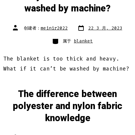
washed by machine?
文
文
创建者：
meinir2022
22 3 月, 2023
章
章
日
作
期
类
者
属于
blanket
别
The blanket is too thick and heavy.
What if it can’t be washed by machine?
The difference between
polyester and nylon fabric
knowledge