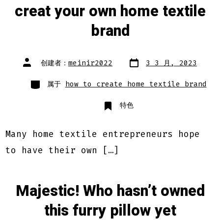
creat your own home textile
brand
文
文
创建者：
meinir2022
3 3 月, 2023
章
章
日
作
期
类
者
属于
how to create home textile brand
别
特色
Many home textile entrepreneurs hope
to have their own […]
Majestic! Who hasn’t owned
this furry pillow yet