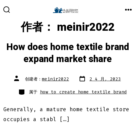
跳
至
搜
菜
索
单
作者：
meinir2022
开
内
关
容
How does home textile brand
expand market share
文
文
创建者：
meinir2022
2 4 月, 2023
章
章
日
作
期
类
者
属于
how to create home textile brand
别
Generally, a mature home textile store
occupies a stabl […]