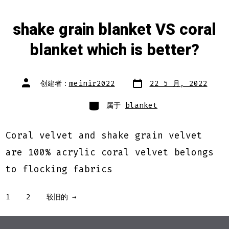
shake grain blanket VS coral
blanket which is better?
文
文
创建者：
meinir2022
22 5 月, 2022
章
章
日
作
期
类
者
属于
blanket
别
Coral velvet and shake grain velvet
are 100% acrylic coral velvet belongs
to flocking fabrics
文
1
2
较旧的
→
章