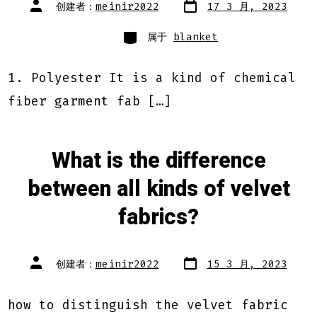
文
文
创建者：
meinir2022
17 3 月, 2023
章
章
日
作
期
类
者
属于
blanket
别
1. Polyester It is a kind of chemical
fiber garment fab […]
What is the difference
between all kinds of velvet
fabrics?
文
文
创建者：
meinir2022
15 3 月, 2023
章
章
日
作
期
者
how to distinguish the velvet fabric